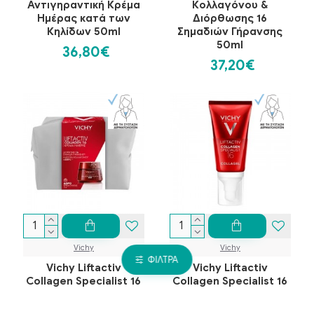
Αντιγηραντική Κρέμα
Κολλαγόνου &
Ημέρας κατά των
Διόρθωσης 16
Κηλίδων 50ml
Σημαδιών Γήρανσης
50ml
36,80€
37,20€
Vichy
Vichy
ΦΊΛΤΡΑ
Vichy Liftactiv
Vichy Liftactiv
Collagen Specialist 16
Collagen Specialist 16
Promo Day Cream
Glow Boosting Gel
Κρέμα Ημέρας 50ml +
Collagel Τζελ