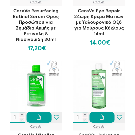
CeraVe
CeraVe
CeraVe Resurfacing
CeraVe Eye Repair
Retinol Serum Ορός
24ωρη Κρέμα Ματιών
Προσώπου για
με Υαλουρονικό Οξύ
Σημάδια Ακμής με
για Μαύρους Κύκλους
Ρετινόλη &
14ml
Νιασιναμίδη 30ml
14,00€
17,20€
CeraVe
CeraVe