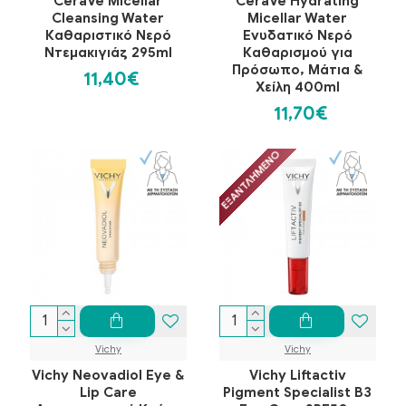
CeraVe Micellar
CeraVe Hydrating
Cleansing Water
Micellar Water
Καθαριστικό Νερό
Ενυδατικό Νερό
Ντεμακιγιάζ 295ml
Καθαρισμού για
Πρόσωπο, Μάτια &
11,40€
Χείλη 400ml
11,70€
ΕΞΑΝΤΛΗΜΈΝΟ
Vichy
Vichy
Vichy Neovadiol Eye &
Vichy Liftactiv
Lip Care
Pigment Specialist B3