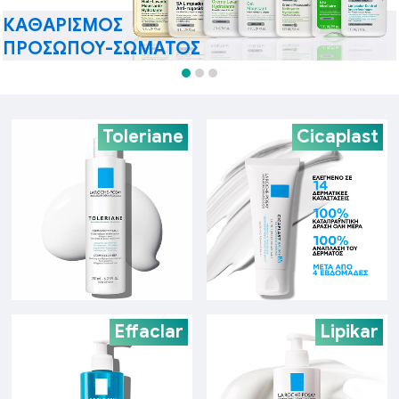
ΚΑΘΑΡΙΣΜΌΣ
ΠΡΟΣΏΠΟΥ-ΣΏΜΑΤΟΣ
Toleriane
Cicaplast
Effaclar
Lipikar