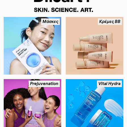
Μάσκες
Κρέμες BB
Prejuvenation
Vital Hydra