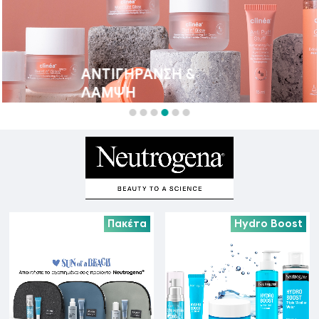
ΑΝΤΙΓΉΡΑΝΣΗ &
ΛΆΜΨΗ
Πακέτα
Hydro Boost