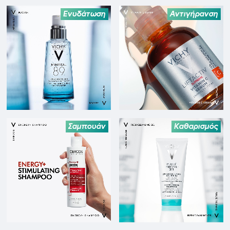
Ενυδάτωση
Αντιγήρανση
Σαμπουάν
Καθαρισμός