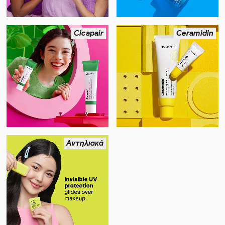
Cicapair
Ceramidin
Αντηλιακά