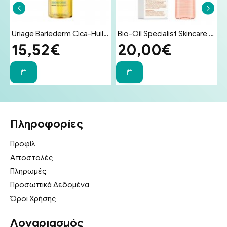
ματος για Δέρμα Ευαίσθητο σε Ερεθισμούς 100g
Uriage Bariederm Cica-Huil (Cica-Oil) 100ml - Έλαιο Επανόρθωσης Προσώπου & Σώματος για Ραγάδες & Ουλές
Bio-Oil Specialist Skincare Oil Λάδι Επανόρθωσης Ουλών & Ραγάδων 200ml
15,52€
20,00€
Πληροφορίες
Προφίλ
Αποστολές
Πληρωμές
Προσωπικά Δεδομένα
Όροι Χρήσης
Λογαριασμός