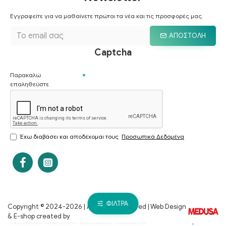
Εγγραφείτε για να μαθαίνετε πρώτοι τα νέα και τις προσφορές μας.
ΑΠΟΣΤΟΛΉ
Captcha
Παρακαλώ
επαληθεύστε
Έχω διαβάσει και αποδέχομαι τους
Προσωπικά Δεδομένα
ΦΊΛΤΡΑ
Copyright © 2024-
2026 | All Rights Reserved | Web Design
& E-shop created by