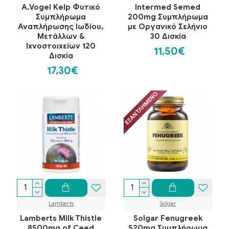
A.Vogel Kelp Φυτικό
Intermed Semed
Συμπλήρωμα
200mg Συμπλήρωμα
Αναπλήρωσης Ιωδίου,
με Οργανικό Σελήνιο
Μετάλλων &
30 Δισκία
Ιχνοστοιχείων 120
11,50€
Δισκία
17,30€
ΕΞΑΝΤΛΗΜΈΝΟ
Lamberts
Solgar
Lamberts Milk Thistle
Solgar Fenugreek
8500mg of Ceed
520mg Συμπλήρωμα