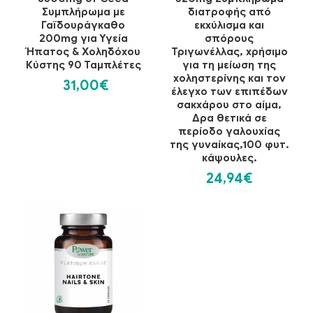
Συμπλήρωμα με
διατροφής από
Γαϊδουράγκαθο
εκχύλισμα και
200mg για Υγεία
σπόρους
Ήπατος & Χοληδόχου
Τριγωνέλλας, χρήσιμο
Κύστης 90 Ταμπλέτες
για τη μείωση της
χοληστερίνης και τον
31,00€
έλεγχο των επιπέδων
σακχάρου στο αίμα,
Δρα θετικά σε
περίοδο γαλουχίας
της γυναίκας,100 φυτ.
κάψουλες.
24,94€