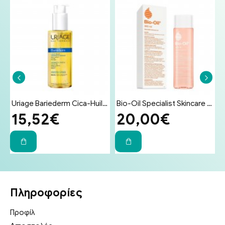
Bio-Oil Specialist Skincare Oil Λάδι Επανόρθωσης Ουλών & Ραγάδων 200ml
Hydrovit Zinco Protective Cream 100ml - Κρέμα με Ψευδάργυρο για Εγκαύματα, Κατακλίσεις, Δερματολογικές Επεμβάσεις, Συγκάματα και Ερεθισμούς
10,30€
9,50€
Πληροφορίες
Προφίλ