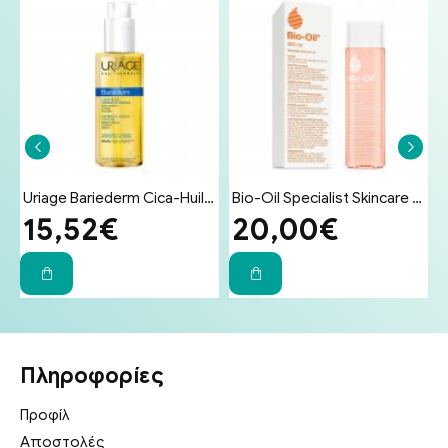
Bio-Oil Specialist Skincare Oil Λάδι Επανόρθωσης Ουλών & Ραγάδων 200ml
Hydrovit Zinco Protective Cream 100ml - Κρέμα με Ψευδάργυρο για Εγκαύματα, Κατακλίσεις, Δερματολογικές Επεμβάσεις, Συγκάματα και Ερεθισμούς
Bayer Bepanthol Cream Ενυδατική & Αναπλαστική Κρέμα Προσώπου & Σώματος για Δέρμα Ευαίσθητο σε Ερεθισμούς 100g
10,30€
9,50€
Πληροφορίες
Προφίλ
Αποστολές