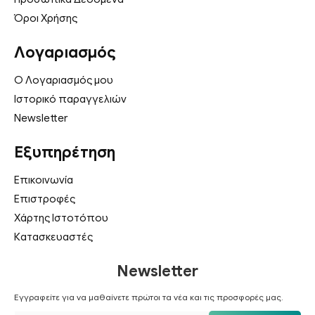
Gratissima (Avocado) Oil, Simmondsia Chinensis
Όροι Χρήσης
(Jojoba) Seed Oil, Bisabolol, Tocopheryl Acetate,
Borage Seed Oil Aminopropanediol Amides.
Λογαριασμός
Ποσότητα:
100ml
Ο Λογαριασμός μου
Ιστορικό παραγγελιών
Newsletter
Εξυπηρέτηση
Επικοινωνία
Επιστροφές
Χάρτης Ιστοτόπου
Κατασκευαστές
Newsletter
Εγγραφείτε για να μαθαίνετε πρώτοι τα νέα και τις προσφορές μας.