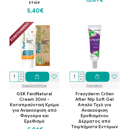
ετών
5,40€
ΕΞΑΝΤΛΗΜΈΝΟ
GlaxoSmithKline
Frezyderm
GSK FeniNatural
Frezyderm Crilen
Cream 30ml -
After Nip Soft Gel
Καταπραϋντική Κρέμα
Απαλό Τζελ για
για Ανακούφιση από
Ανακούφιση
Φαγούρα και
Ερεθισμένου
Ερεθισμό
Δέρματος από
Τσιμπήματα Εντόμων