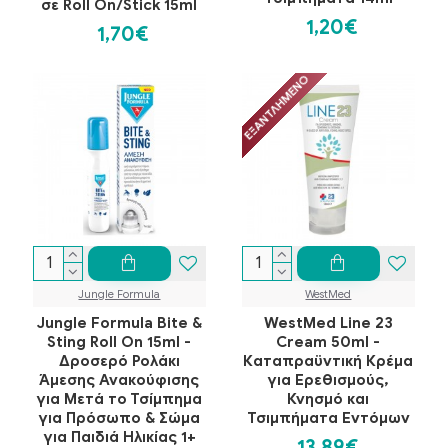
σε Roll On/Stick 15ml
1,20€
1,70€
ΕΞΑΝΤΛΗΜΈΝΟ
Jungle Formula
WestMed
Jungle Formula Bite &
WestMed Line 23
Sting Roll On 15ml -
Cream 50ml -
Δροσερό Ρολάκι
Καταπραϋντική Κρέμα
Άμεσης Ανακούφισης
για Ερεθισμούς,
για Μετά το Τσίμπημα
Κνησμό και
για Πρόσωπο & Σώμα
Τσιμπήματα Εντόμων
για Παιδιά Ηλικίας 1+
13,89€