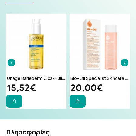
Bio-Oil Specialist Skincare Oil Λάδι Επανόρθωσης Ουλών & Ραγάδων 200ml
Hydrovit Zinco Protective Cream 100ml - Κρέμα με Ψευδάργυρο για Εγκαύματα, Κατακλίσεις, Δερματολογικές Επεμβάσεις, Συγκάματα και Ερεθισμούς
Bayer Bepanthol Cream Ενυδατική & Αναπλαστική Κρέμα Προσώπου & Σώματος για Δέρμα Ευαίσθητο σε Ερεθισμούς 100g
10,30€
9,50€
Πληροφορίες