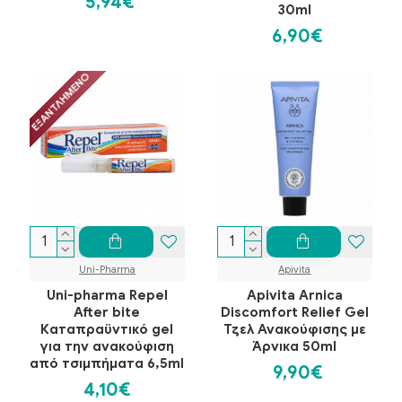
5,94€
30ml
6,90€
ΕΞΑΝΤΛΗΜΈΝΟ
Uni-Pharma
Apivita
Uni-pharma Repel
Apivita Arnica
After bite
Discomfort Relief Gel
Καταπραϋντικό gel
Τζελ Ανακούφισης με
για την ανακούφιση
Άρνικα 50ml
από τσιμπήματα 6,5ml
9,90€
4,10€