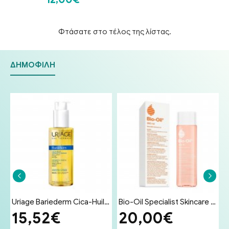
Φτάσατε στο τέλος της λίστας.
ΔΗΜΟΦΙΛΉ
ματος για Δέρμα Ευαίσθητο σε Ερεθισμούς 100g
Uriage Bariederm Cica-Huil (Cica-Oil) 100ml - Έλαιο Επανόρθωσης Προσώπου & Σώματος για Ραγάδες & Ουλές
Bio-Oil Specialist Skincare Oil Λάδι Επανόρθωσης Ουλών & Ραγάδων 200ml
15,52€
20,00€