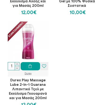
Εκχύλισμα Αλόης και
Gel με 100% Φυσικά
για Μασάζ 200ml
Συστατικά
12,00€
10,00€
ΕΞΑΝΤΛΗΜΈΝΟ
Durex
Durex Play Massage
Lube 2-in-1 Guarana
Λιπαντικό Τζελ με
Εκχύλισμα Γκουαρανά
και για Μασάζ 200ml
12,00€