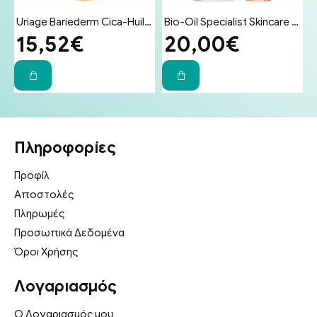
ματος για Δέρμα Ευαίσθητο σε Ερεθισμούς 100g
Uriage Bariederm Cica-Huil (Cica-Oil) 100ml - Έλαιο Επανόρθωσης Προσώπου & Σώματος για Ραγάδες & Ουλές
Bio-Oil Specialist Skincare Oil Λάδι Επανόρθωσης Ουλών & Ραγάδων 200ml
15,52€
20,00€
Πληροφορίες
Προφίλ
Αποστολές
Πληρωμές
Προσωπικά Δεδομένα
Όροι Χρήσης
Λογαριασμός
Ο Λογαριασμός μου