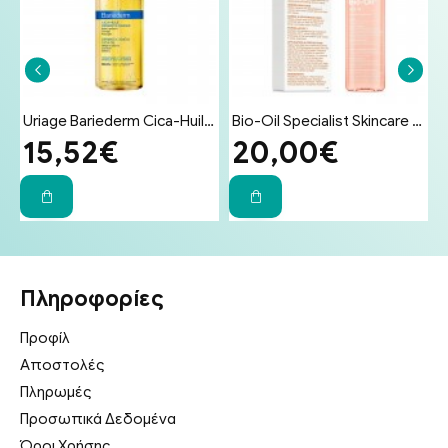
ματος για Δέρμα Ευαίσθητο σε Ερεθισμούς 100g
Uriage Bariederm Cica-Huil (Cica-Oil) 100ml - Έλαιο Επανόρθωσης Προσώπου & Σώματος για Ραγάδες & Ουλές
Bio-Oil Specialist Skincare Oil Λάδι Επανόρθωσης Ουλών & Ραγάδων 200ml
15,52€
20,00€
Πληροφορίες
Προφίλ
Αποστολές
Πληρωμές
Προσωπικά Δεδομένα
Όροι Χρήσης