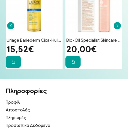
ματος για Δέρμα Ευαίσθητο σε Ερεθισμούς 100g
Uriage Bariederm Cica-Huil (Cica-Oil) 100ml - Έλαιο Επανόρθωσης Προσώπου & Σώματος για Ραγάδες & Ουλές
Bio-Oil Specialist Skincare Oil Λάδι Επανόρθωσης Ουλών & Ραγάδων 200ml
15,52€
20,00€
Πληροφορίες
Προφίλ
Αποστολές
Πληρωμές
Προσωπικά Δεδομένα