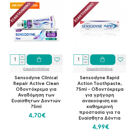
ΕΞΑΝΤΛΗΜΈΝΟ
ΕΞΑΝΤΛΗΜΈΝΟ
ΗΜ.ΛΗΞΗΣ 09/2026
GlaxoSmithKline
GlaxoSmithKline
Sensodyne Clinical
Sensodyne Rapid
Repair Active Clean
Action Toothpaste,
Οδοντόκρεμα για
75ml - Οδοντόκρεμα
Αναδόμηση των
για γρήγορη
Ευαίσθητων Δοντιών
ανακούφιση και
75ml
καθημερινή
προστασία για τα
4,70€
Ευαίσθητα Δόντια
4,99€