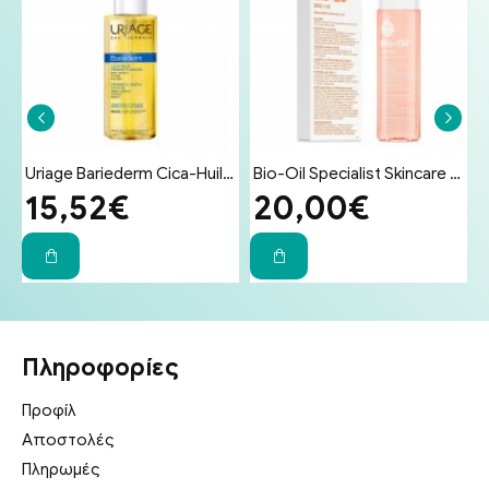
ματος για Δέρμα Ευαίσθητο σε Ερεθισμούς 100g
Uriage Bariederm Cica-Huil (Cica-Oil) 100ml - Έλαιο Επανόρθωσης Προσώπου & Σώματος για Ραγάδες & Ουλές
Bio-Oil Specialist Skincare Oil Λάδι Επανόρθωσης Ουλών & Ραγάδων 200ml
15,52€
20,00€
Πληροφορίες
Προφίλ
Αποστολές
Πληρωμές