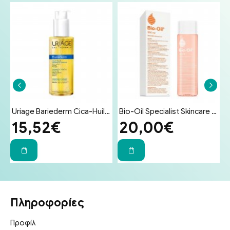
ματος για Δέρμα Ευαίσθητο σε Ερεθισμούς 100g
Uriage Bariederm Cica-Huil (Cica-Oil) 100ml - Έλαιο Επανόρθωσης Προσώπου & Σώματος για Ραγάδες & Ουλές
Bio-Oil Specialist Skincare Oil Λάδι Επανόρθωσης Ουλών & Ραγάδων 200ml
15,52€
20,00€
Πληροφορίες
Προφίλ