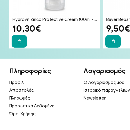
Bio-Oil Specialist Skincare Oil Λάδι Επανόρθωσης Ουλών & Ραγάδων 200ml
Hydrovit Zinco Protective Cream 100ml - Κρέμα με Ψευδάργυρο για Εγκαύματα, Κατακλίσεις, Δερματολογικές Επεμβάσεις, Συγκάματα και Ερεθισμούς
10,30€
9,50
Πληροφορίες
Λογαριασμός
Προφίλ
Ο Λογαριασμός μου
Αποστολές
Ιστορικό παραγγελιών
Πληρωμές
Newsletter
Προσωπικά Δεδομένα
Όροι Χρήσης