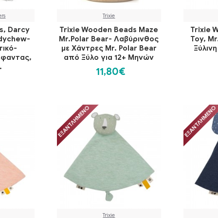
rs
Trixie
, Darcy
Trixie Wooden Beads Maze
Trixie 
ndychew-
Mr.Polar Bear- Λαβύρινθος
Toy, Mr
τικό-
με Χάντρες Mr. Polar Bear
Ξύλινη
έφαντας,
από Ξύλο για 12+ Μηνών
.
11,80€
ΕΞΑΝΤΛΗΜΈΝΟ
ΕΞΑΝΤΛΗΜΈΝΟ
Trixie