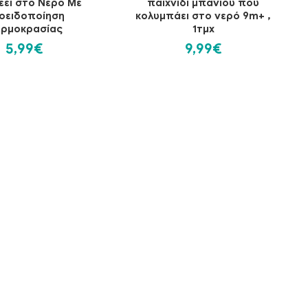
έει στο Νερό Με
παιχνίδι μπάνιου που
οειδοποίηση
κολυμπάει στο νερό 9m+ ,
ρμοκρασίας
1τμχ
5,99€
9,99€