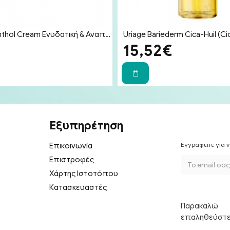
Bayer Bepanthol Cream Ενυδατική & Αναπλαστική Κρέμα Προσώπου & Σώματος για Δέρμα Ευαίσθητο σε Ερεθισμούς 100g
€
15,52€
Εξυπηρέτηση
Εγγραφείτε για ν
Επικοινωνία
Επιστροφές
Χάρτης Ιστοτόπου
Κατασκευαστές
Παρακαλώ
επαληθεύστ