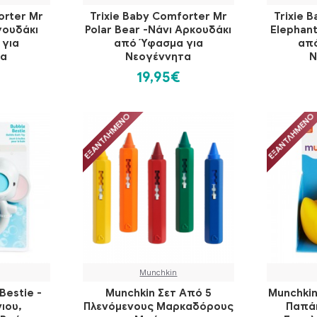
orter Mr
Trixie Baby Comforter Mr
Trixie 
γουδάκι
Polar Bear -Νάνι Αρκουδάκι
Elephant
για
από Ύφασμα για
από
τα
Νεογέννητα
Ν
19,95€
ΕΞΑΝΤΛΗΜΈΝΟ
ΕΞΑΝΤΛΗΜΈΝΟ
Munchkin
Bestie -
Munchkin Σετ Από 5
Munchkin
ιου,
Πλενόμενους Μαρκαδόρους
Παπά