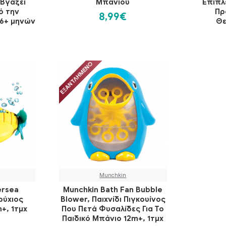
Βγάζει
Μπάνιου
Επιπλ
ό την
Πρ
8,99€
36+ μηνών
Θε
ΕΞΑΝΤΛΗΜΈΝΟ
Munchkin
ersea
Munchkin Bath Fan Bubble
ρύχιος
Blower, Παιχνίδι Πιγκουίνος
+, 1τμχ
Που Πετά Φυσαλίδες Για Το
Παιδικό Μπάνιο 12m+, 1τμχ