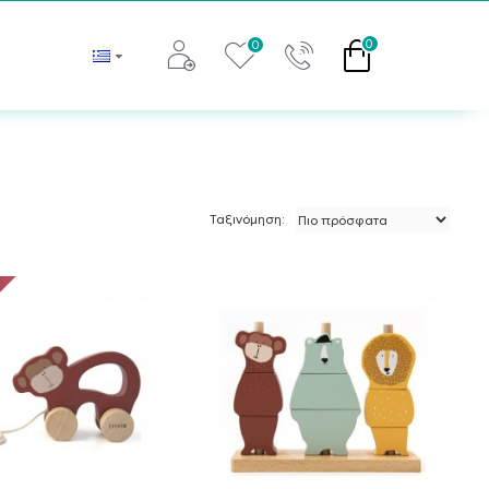
0
0
Ταξινόμηση: