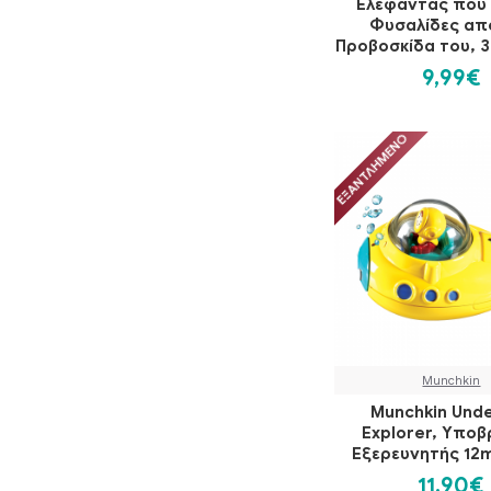
Ελέφαντας που 
Φυσαλίδες απ
Προβοσκίδα του, 
9,99€
ΕΞΑΝΤΛΗΜΈΝΟ
Munchkin
Munchkin Und
Explorer, Υποβ
Εξερευνητής 12m
11,90€