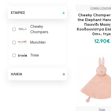
Cheeky Chompe
ΕΤΑΙΡΊΕΣ
Cheeky Chompers
the Elephant Ha
Παιχνίδι Μαση
Cheeky
Κουδουνίστρα Ελ
Chompers
0m+, 1τμχ
12,90€
Munchkin
Trixie
ΗΛΙΚΊΑ
Trixie