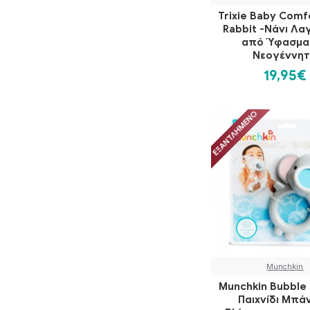
Trixie Baby Comf
Rabbit -Νάνι Λα
από Ύφασμα 
Νεογέννη
19,95€
ΕΞΑΝΤΛΗΜΈΝΟ
Munchkin
Munchkin Bubble 
Παιχνίδι Μπάν