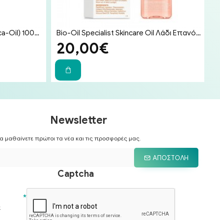
Uriage Bariederm Cica-Huil (Cica-Oil) 100ml - Έλαιο Επανόρθωσης Προσώπου & Σώματος για Ραγάδες & Ουλές
Bio-Oil Specialist Skincare Oil Λάδι Επανόρθωσης Ουλών & Ραγάδων 200ml
20,00€
Newsletter
α μαθαίνετε πρώτοι τα νέα και τις προσφορές μας.
ΑΠΟΣΤΟΛΉ
Captcha
ε